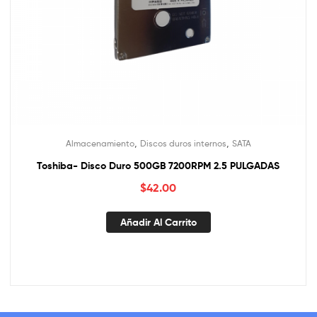
,
,
Almacenamiento
Discos duros internos
SATA
Toshiba- Disco Duro 500GB 7200RPM 2.5 PULGADAS
$
42.00
Añadir Al Carrito