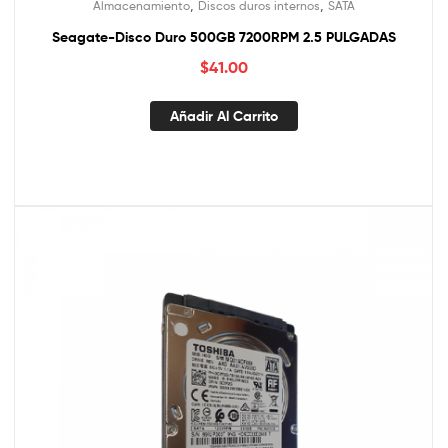
,
,
Almacenamiento
Discos duros internos
SATA
Seagate-Disco Duro 500GB 7200RPM 2.5 PULGADAS
$
41.00
Añadir Al Carrito