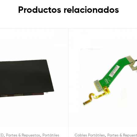
Productos relacionados
,
,
,
CD
Partes & Repuestos
Portátiles
Cables Portátiles
Partes & Repues