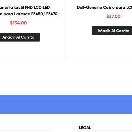
Pantalla táctil FHD LCD LED
Dell-Genuine Cable para LCD
Widescreen para Latitude E5450/ E5470
$
37.00
$
134.00
Añadir Al Carrito
Añadir Al Carrito
LEGAL