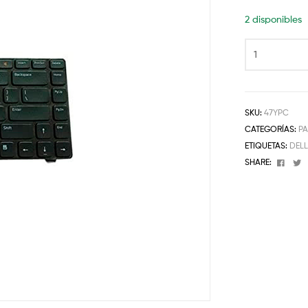
2 disponibles
SKU:
47YPC
CATEGORÍAS:
PA
ETIQUETAS:
DEL
Face
T
SHARE: