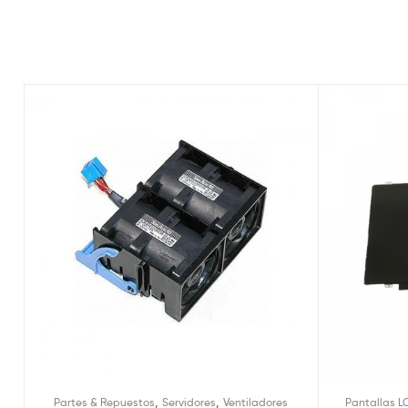
,
,
Partes & Repuestos
Servidores
Ventiladores
Pantallas L