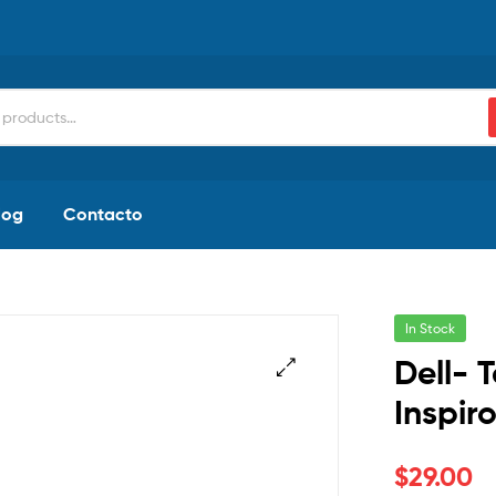
log
Contacto
In Stock
Dell- 
Inspir
$
29.00