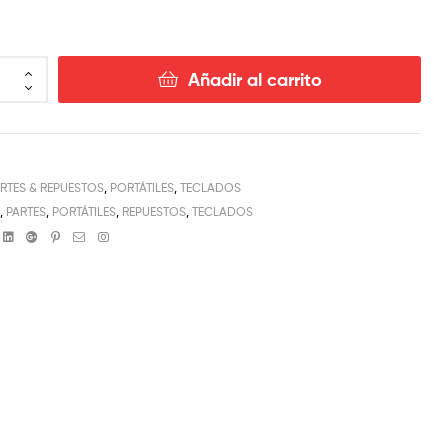
Añadir al carrito
RTES & REPUESTOS
,
PORTÁTILES
,
TECLADOS
L
,
PARTES
,
PORTÁTILES
,
REPUESTOS
,
TECLADOS
book
witter
Linkedin
Google+
Pinterest
Email
Instagram