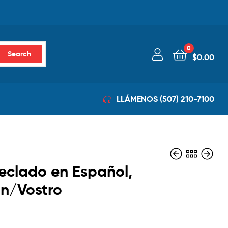
0
Search
$
0.00
LLÁMENOS (507) 210-7100
Teclado en Español,
on/Vostro
$
$
71.00
30.00