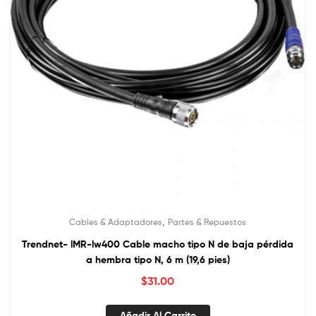
,
Cables & Adaptadores
Partes & Repuestos
Trendnet- lMR-lw400 Cable macho tipo N de baja pérdida
a hembra tipo N, 6 m (19,6 pies)
$
31.00
Añadir Al Carrito