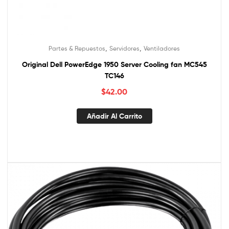
,
,
Partes & Repuestos
Servidores
Ventiladores
Original Dell PowerEdge 1950 Server Cooling fan MC545
TC146
$
42.00
Añadir Al Carrito